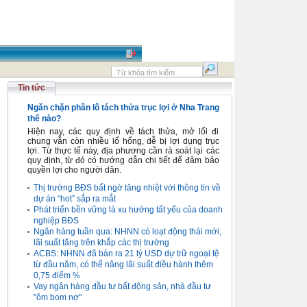
Tin tức
Ngăn chặn phân lô tách thửa trục lợi ở Nha Trang
thế nào?
Hiện nay, các quy định về tách thửa, mở lối đi
chung vẫn còn nhiều lổ hổng, dễ bị lợi dụng trục
lợi. Từ thực tế này, địa phương cần rà soát lại các
quy định, từ đó có hướng dẫn chi tiết để đảm bảo
quyền lợi cho người dân.
Thị trường BĐS bất ngờ tăng nhiệt với thông tin về
dự án “hot” sắp ra mắt
Phát triển bền vững là xu hướng tất yếu của doanh
nghiệp BĐS
Ngân hàng tuần qua: NHNN có loạt động thái mới,
lãi suất tăng trên khắp các thị trường
ACBS: NHNN đã bán ra 21 tỷ USD dự trữ ngoại tệ
từ đầu năm, có thể nâng lãi suất điều hành thêm
0,75 điểm %
Vay ngân hàng đầu tư bất động sản, nhà đầu tư
"ôm bom nợ"