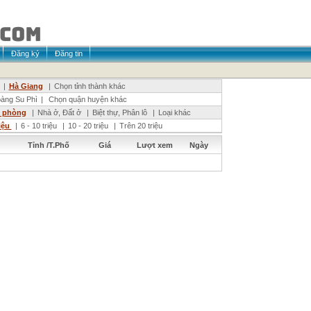
Đăng ký
Đăng tin
|
Hà Giang
|
Chọn tỉnh thành khác
àng Su Phì
|
Chọn quận huyện khác
n phòng
|
Nhà ở, Đất ở
|
Biệt thự, Phân lô
|
Loại khác
riệu
|
6 - 10 triệu
|
10 - 20 triệu
|
Trên 20 triệu
Tỉnh /T.Phố
Giá
Lượt xem
Ngày