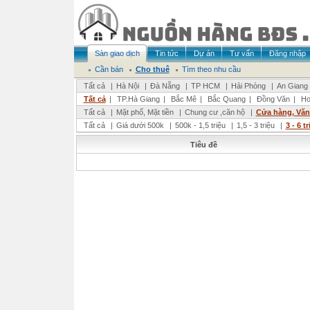
Sàn giao dịch
Tin tức
Dự án
Tư vấn
Đăng nhập
Cần bán
Cho thuê
Tìm theo nhu cầu
Tất cả
|
Hà Nội
|
Đà Nẵng
|
TP HCM
|
Hải Phòng
|
An Giang
Tất cả
|
TP.Hà Giang
|
Bắc Mê
|
Bắc Quang
|
Đồng Văn
|
Ho
Tất cả
|
Mặt phố, Mặt tiền
|
Chung cư ,căn hộ
|
Cửa hàng, Vă
Tất cả
|
Giá dưới 500k
|
500k - 1,5 triệu
|
1,5 - 3 triệu
|
3 - 6 t
Tiêu đề