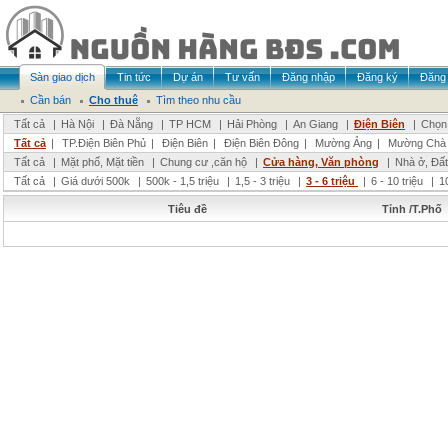
Sàn giao dịch
Tin tức
Dự án
Tư vấn
Đăng nhập
Đăng ký
Đăng 
Cần bán
Cho thuê
Tìm theo nhu cầu
Tất cả
|
Hà Nội
|
Đà Nẵng
|
TP HCM
|
Hải Phòng
|
An Giang
|
Điện Biên
|
Chọn 
Tất cả
|
TP.Điện Biên Phủ
|
Điện Biên
|
Điện Biên Đông
|
Mường Ảng
|
Mường Chà
Tất cả
|
Mặt phố, Mặt tiền
|
Chung cư ,căn hộ
|
Cửa hàng, Văn phòng
|
Nhà ở, Đất
Tất cả
|
Giá dưới 500k
|
500k - 1,5 triệu
|
1,5 - 3 triệu
|
3 - 6 triệu
|
6 - 10 triệu
|
1
Tiêu đề
Tỉnh /T.Phố