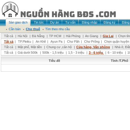
Sàn giao dịch
Tin tức
Dự án
Tư vấn
Đăng nhập
Đăng ký
Đăng 
Cần bán
Cho thuê
Tìm theo nhu cầu
Tất cả
|
Hà Nội
|
Đà Nẵng
|
TP HCM
|
Hải Phòng
|
An Giang
|
Gia Lai
|
Chọn tỉ
Tất cả
|
TP.Pleiku
|
An Khê
|
Ayun Pa
|
Chư Păh
|
Chư Prông
|
Chọn quận huyện
Tất cả
|
Mặt phố, Mặt tiền
|
Chung cư ,căn hộ
|
Cửa hàng, Văn phòng
|
Nhà ở, Đất
Tất cả
|
Giá dưới 500k
|
500k - 1,5 triệu
|
1,5 - 3 triệu
|
3 - 6 triệu
|
6 - 10 triệu
|
1
Tiêu đề
Tỉnh /T.Phố