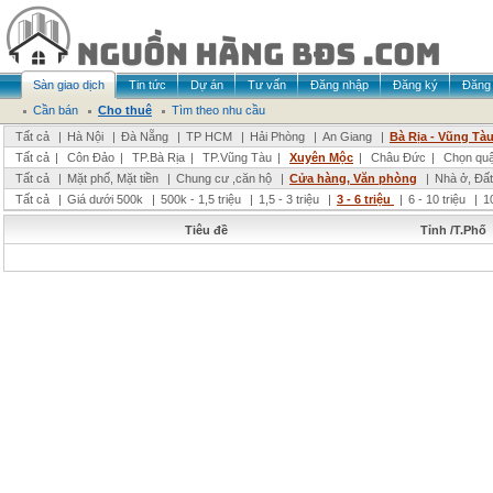
Sàn giao dịch
Tin tức
Dự án
Tư vấn
Đăng nhập
Đăng ký
Đăng 
Cần bán
Cho thuê
Tìm theo nhu cầu
Tất cả
|
Hà Nội
|
Đà Nẵng
|
TP HCM
|
Hải Phòng
|
An Giang
|
Bà Rịa - Vũng Tà
Tất cả
|
Côn Đảo
|
TP.Bà Rịa
|
TP.Vũng Tàu
|
Xuyên Mộc
|
Châu Đức
|
Chọn qu
Tất cả
|
Mặt phố, Mặt tiền
|
Chung cư ,căn hộ
|
Cửa hàng, Văn phòng
|
Nhà ở, Đất
Tất cả
|
Giá dưới 500k
|
500k - 1,5 triệu
|
1,5 - 3 triệu
|
3 - 6 triệu
|
6 - 10 triệu
|
1
Tiêu đề
Tỉnh /T.Phố